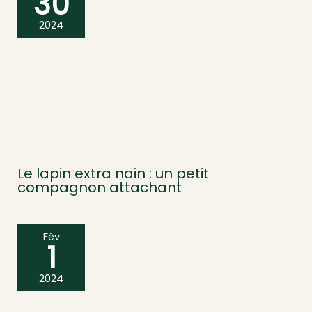
30
2024
Le lapin extra nain : un petit
compagnon attachant
Fév
1
2024